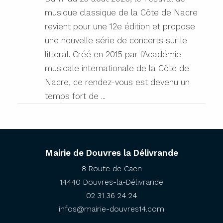
musique classique de la Côte de Nacre
revient pour une 12e édition et propose
une nouvelle série de concerts sur le
littoral. Créé en 2015 par l’Académie
musicale internationale de la Côte de
Nacre, ce rendez-vous est devenu un
temps fort de ...
Mairie de Douvres la Délivrande
8 Route de Caen
14440 Douvres-la-Délivrande
02 31 36 24 24
infos@mairie-douvres14.com