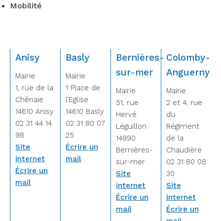
Mobilité
Anisy
Basly
Bernières-
Colomby-
sur-mer
Anguerny
Mairie
Mairie
1, rue de la
1 Place de
Mairie
Mairie
Chênaie
l’Eglise
51, rue
2 et 4, rue
14610 Anisy
14610 Basly
Hervé
du
02 31 44 14
02 31 80 07
Léguillon
Régiment
98
25
14990
de la
Site
Écrire un
Bernières-
Chaudière
internet
mail
sur-mer
02 31 80 08
Écrire un
Site
30
mail
internet
Site
Écrire un
internet
mail
Écrire un