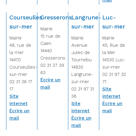
mail
Courseulles-
Cresserons
Langrune-
Luc-
sur-mer
sur-mer
sur-mer
Mairie
15 rue de
Mairie
Mairie
Mairie
Caen
48, rue de
Avenue
45, Rue de
14440
la mer
Jules de
la Mer
Cresserons
14470
Tournebu
14530 Luc-
02 31 37 39
Courseulles-
14830
sur-mer
63
sur-mer
Langrune-
02 31 97 32
Écrire un
02 31 36 17
sur-mer
71
mail
17
02 31 97 31
Site
Site
36
internet
internet
Site
Écrire un
Écrire un
internet
mail
mail
Écrire un
mail