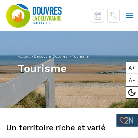
Accueil
>
Découvrir Douvres > Tourisme
Tourisme
A+
A-
Mod
Un territoire riche et varié